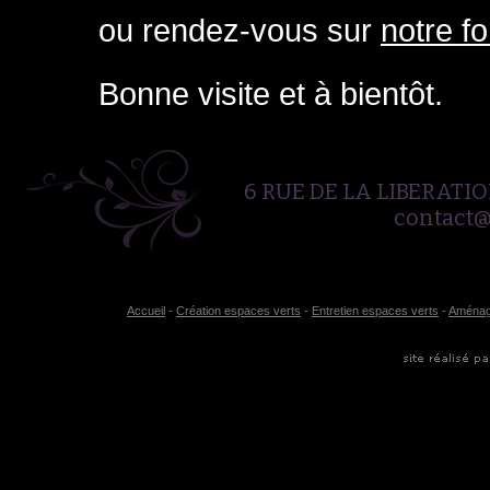
ou rendez-vous sur
notre f
Bonne visite et à bientôt.
6 RUE DE LA LIBERATION
contact
Accueil
-
Création espaces verts
-
Entretien espaces verts
-
Aménag